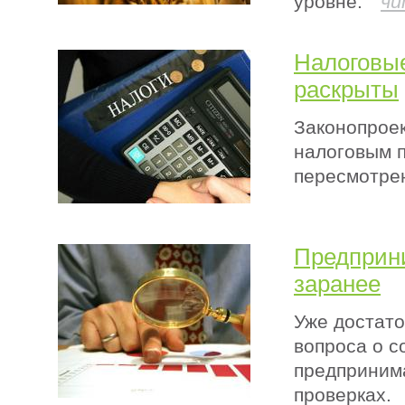
чи
уровне.
Налоговые
раскрыты
Законопроек
налоговым п
пересмотре
Предприни
заранее
Уже достат
вопроса о с
предприним
проверках.