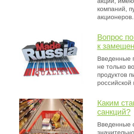
акций, имею
компаний, п
акционеров.
Вопрос по
к замеще
Введенные п
не только в
продуктов п
российской
Каким ста
санкций?
Введенные с
значительно