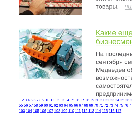
чи
товары.
Какие еще
бизнесме
На последне
сентября се
Медведев о
возможност
самостоятел
предприним
1
2
3
4
5
6
7
8
9
10
11
12
13
14
15
16
17
18
19
20
21
22
23
24
25
26
55
56
57
58
59
60
61
62
63
64
65
66
67
68
69
70
71
72
73
74
75
76
7
103
104
105
106
107
108
109
110
111
112
113
114
115
116
117