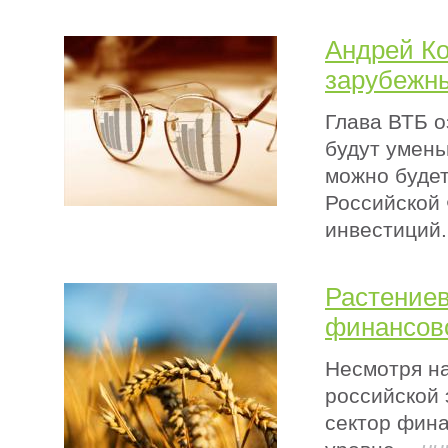
Андрей Ко
зарубежны
Глава ВТБ о
будут умень
можно будет
Российской
инвестиций.
Растениев
финансов
Несмотря на
российской 
сектор фин