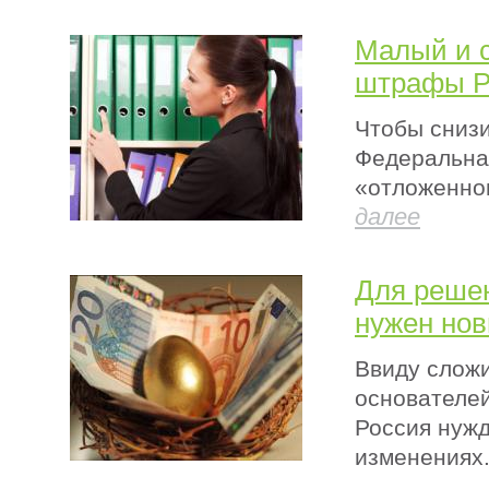
Малый и с
штрафы Р
Чтобы снизи
Федеральна
«отложенног
далее
Для реше
нужен но
Ввиду сложи
основателей
Россия нужд
изменениях