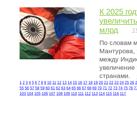
К 2025 го
увеличить
млрд
1
По словам 
Мантурова,
между Инди
увеличение
странами.
1
2
3
4
5
6
7
8
9
10
11
12
13
14
15
16
17
18
19
20
21
22
23
24
25
26
55
56
57
58
59
60
61
62
63
64
65
66
67
68
69
70
71
72
73
74
75
76
7
103
104
105
106
107
108
109
110
111
112
113
114
115
116
117