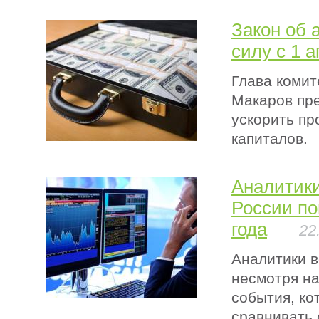
Закон об 
силу с 1 
Глава комит
Макаров пр
ускорить пр
капиталов.
Аналитики
России по
года
22
Аналитики в
несмотря на
события, ко
сравнивать 