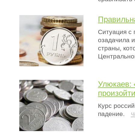
Правильна
Ситуация с 
озадачила и
страны, кот
Центральног
Улюкаев:
произойти
Курс россий
ч
падение.