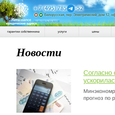
посмотреть на карте
гарантии собственника
услуги
цены
Новости
Согласно 
ускорилас
Минэкономра
прогноз по 